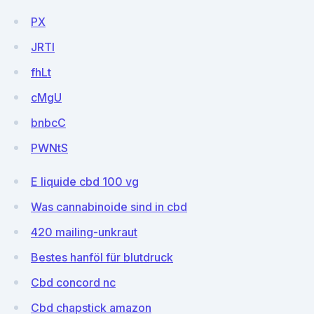
PX
JRTI
fhLt
cMgU
bnbcC
PWNtS
E liquide cbd 100 vg
Was cannabinoide sind in cbd
420 mailing-unkraut
Bestes hanföl für blutdruck
Cbd concord nc
Cbd chapstick amazon