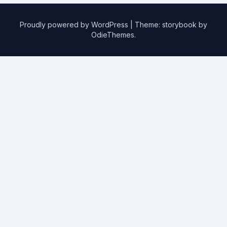
Proudly powered by WordPress
|
Theme: storybook by
OdieThemes
.