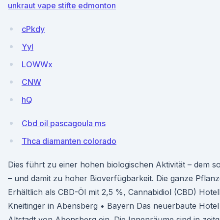
unkraut vape stifte edmonton
cPkdy
Yyl
LOWWx
CNW
hQ
Cbd oil pascagoula ms
Thca diamanten colorado
Dies führt zu einer hohen biologischen Aktivität – dem 
– und damit zu hoher Bioverfügbarkeit. Die ganze Pflan
Erhältlich als CBD-Öl mit 2,5 %, Cannabidiol (CBD) Hote
Kneitinger in Abensberg • Bayern Das neuerbaute Hotel 
Altstadt von Abensberg ein. Die Innenräume sind in zeit