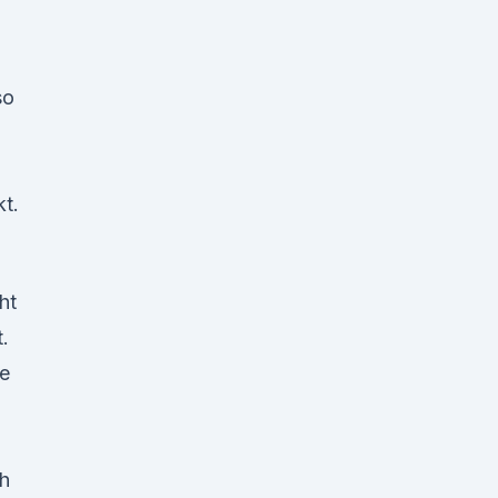
 so
t.
ht
.
le
ch