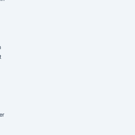
m
t
er