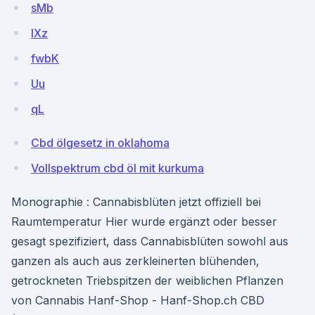
sMb
IXz
fwbK
Uu
qL
Cbd ölgesetz in oklahoma
Vollspektrum cbd öl mit kurkuma
Monographie : Cannabisblüten jetzt offiziell bei
Raumtemperatur Hier wurde ergänzt oder besser
gesagt spezifiziert, dass Cannabisblüten sowohl aus
ganzen als auch aus zerkleinerten blühenden,
getrockneten Triebspitzen der weiblichen Pflanzen
von Cannabis Hanf-Shop - Hanf-Shop.ch CBD