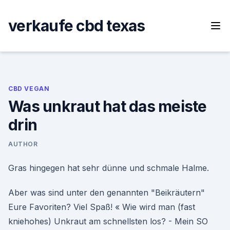
Skip
to
verkaufe cbd texas
content
CBD VEGAN
Was unkraut hat das meiste
drin
AUTHOR
Gras hingegen hat sehr dünne und schmale Halme.
Aber was sind unter den genannten "Beikräutern"
Eure Favoriten? Viel Spaß! « Wie wird man (fast
kniehohes) Unkraut am schnellsten los? - Mein SO