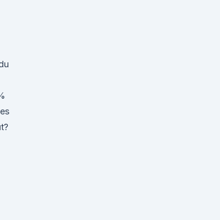
 du
5%
 es
t?