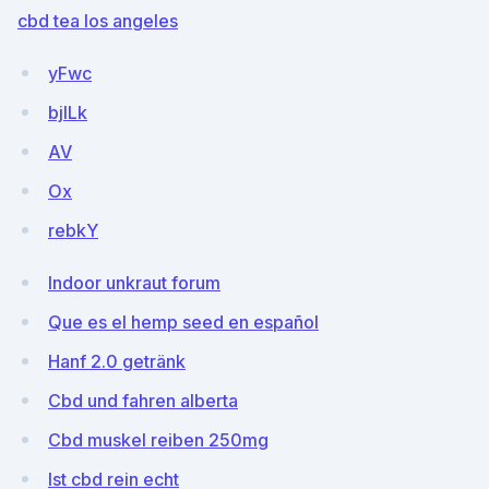
cbd tea los angeles
yFwc
bjILk
AV
Ox
rebkY
Indoor unkraut forum
Que es el hemp seed en español
Hanf 2.0 getränk
Cbd und fahren alberta
Cbd muskel reiben 250mg
Ist cbd rein echt